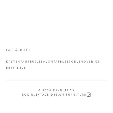
CATEGORIEËN
KASTEN
FAUTEUILS
SALONTAFELS
STOELEN
OVERIGE
EETTAFELS
©
2026
PAKHUIS 53
LOGIN
VINTAGE DESIGN FURNITURE