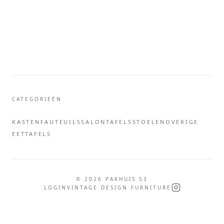
CATEGORIEËN
KASTEN
FAUTEUILS
SALONTAFELS
STOELEN
OVERIGE
EETTAFELS
©
2026
PAKHUIS 53
LOGIN
VINTAGE DESIGN FURNITURE